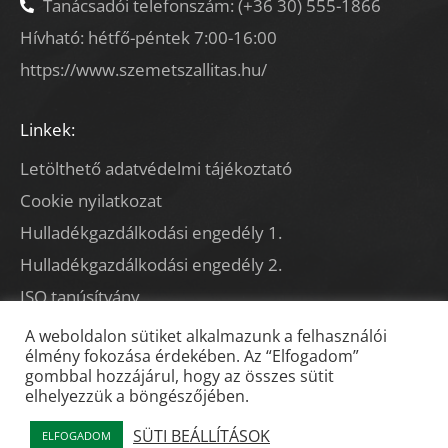
Tanácsadói telefonszám: (+36 30) 555-1866
Hívható: hétfő-péntek 7:00-16:00
https://www.szemetszallitas.hu/
Linkek:
Letölthető adatvédelmi tájékoztató
Cookie nyilatkozat
Hulladékgazdálkodási engedély 1.
Hulladékgazdálkodási engedély 2.
ISO tanúsítvány
Szerződés minta
A weboldalon sütiket alkalmazunk a felhasználói
élmény fokozása érdekében. Az “Elfogadom”
gombbal hozzájárul, hogy az összes sütit
elhelyezzük a böngészőjében.
COPYRIGHT 2022 © MINDEN JOG FENNTARTVA
SÜTI BEÁLLÍTÁSOK
ELFOGADOM