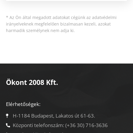
*
Az Ön által megadott adatokat cégünk az adatvédelmi
irányelveknek megfelelően bizalmasan kezeli, azokat
harmadik személynek nem adja ki.
Ökont 2008 Kft.
Elérhetőségek:
H-1184 Budapest, Lakatos út 61-63.
Központi telefonszám: (+36 30) 716-3636